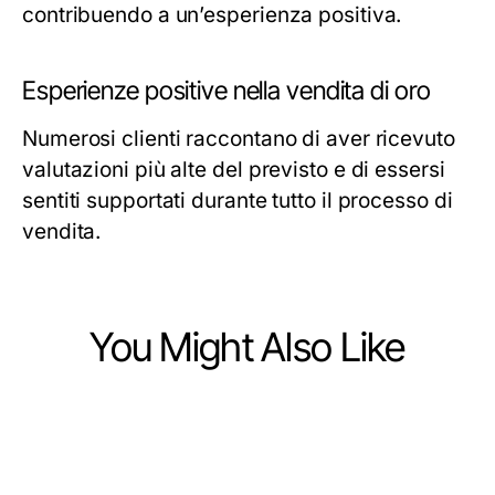
contribuendo a un’esperienza positiva.
Esperienze positive nella vendita di oro
Numerosi clienti raccontano di aver ricevuto
valutazioni più alte del previsto e di essersi
sentiti supportati durante tutto il processo di
vendita.
You Might Also Like
Business and Consumer Services
Business and Consumer Services
오산출장마사지로 살펴보는 오산 비
Business and Consumer Services