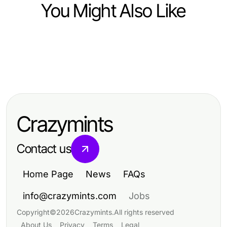
You Might Also Like
Computers Electronics and Technology
Computers Electronics and Technology
Os 5 Pilares de uma Estratégia
Computers Electronics and Technology
提升翻译效率与有道翻译下载的全面
Eficiente para Spotify Premium APK
美大豆实时数据接口在2026年推动外
指南
em 2026
汇交易趋势的专业指南
Crazymints
Contact us
Home Page
News
FAQs
info@crazymints.com
Jobs
Copyright
©
2026
Crazymints
.
All rights reserved
About Us
Privacy
Terms
Legal