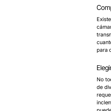
Comp
Exist
cámar
trans
cuant
para 
Eleg
No to
de div
reque
incle
puede