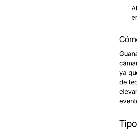
A
e
Cómo
Guana
cámar
ya qu
de tec
eleva
event
Tipo