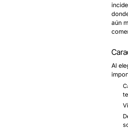
incid
donde
aún m
comer
Cara
Al el
impor
C
t
V
D
s