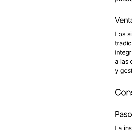
Venta
Los s
tradi
integ
a las
y ges
Cons
Paso
La in