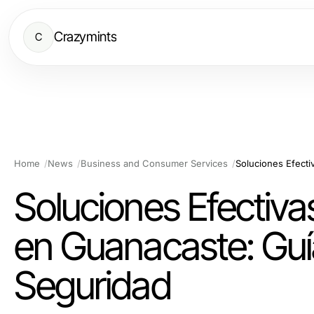
Crazymints
C
Home
News
Business and Consumer Services
Soluciones Efectiv
en Guanacaste: Gu
Seguridad