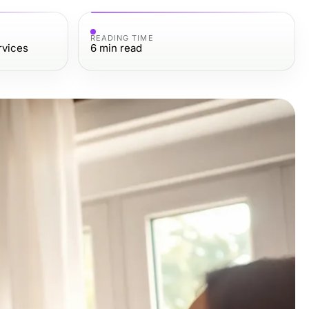
READING TIME
rvices
6
min read