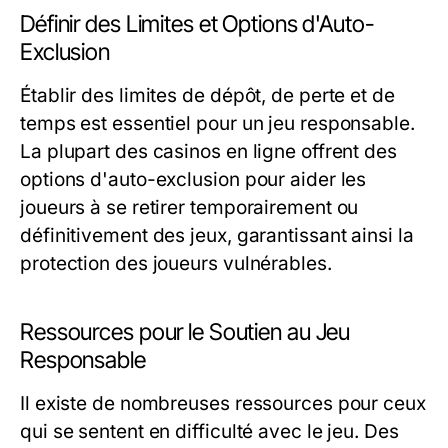
Définir des Limites et Options d'Auto-
Exclusion
Établir des limites de dépôt, de perte et de
temps est essentiel pour un jeu responsable.
La plupart des casinos en ligne offrent des
options d'auto-exclusion pour aider les
joueurs à se retirer temporairement ou
définitivement des jeux, garantissant ainsi la
protection des joueurs vulnérables.
Ressources pour le Soutien au Jeu
Responsable
Il existe de nombreuses ressources pour ceux
qui se sentent en difficulté avec le jeu. Des