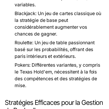
variables.
Blackjack
: Un jeu de cartes classique où
la stratégie de base peut
considérablement augmenter vos
chances de gagner.
Roulette
: Un jeu de table passionnant
basé sur les probabilités, offrant des
paris intérieurs et extérieurs.
Pokers
: Différentes variantes, y compris
le Texas Hold'em, nécessitent à la fois
des compétences et des stratégies de
mise.
Stratégies Efficaces pour la Gestion