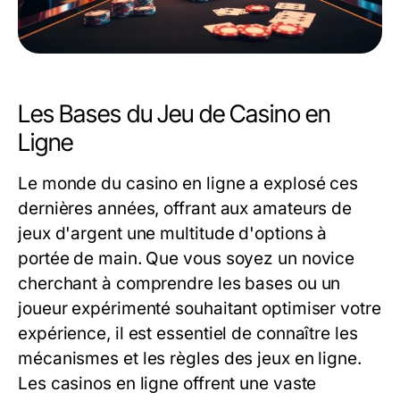
Les Bases du Jeu de Casino en
Ligne
Le monde du
casino en ligne
a explosé ces
dernières années, offrant aux amateurs de
jeux d'argent une multitude d'options à
portée de main. Que vous soyez un novice
cherchant à comprendre les bases ou un
joueur expérimenté souhaitant optimiser votre
expérience, il est essentiel de connaître les
mécanismes et les règles des jeux en ligne.
Les casinos en ligne offrent une vaste