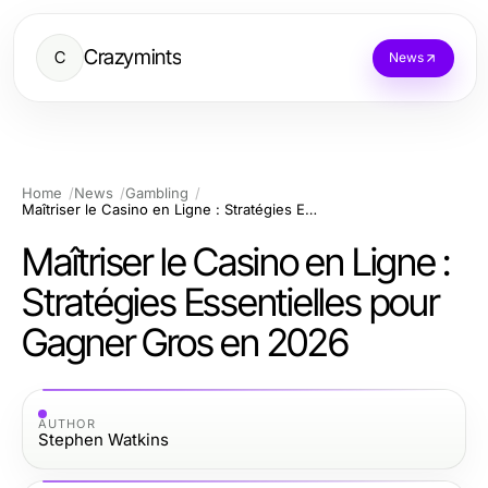
Crazymints
C
News
Home
News
Gambling
Maîtriser le Casino en Ligne : Stratégies Essentielles pour Gagner Gros en 2026
Maîtriser le Casino en Ligne :
Stratégies Essentielles pour
Gagner Gros en 2026
AUTHOR
Stephen Watkins