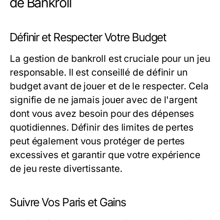
de Bankroll
Définir et Respecter Votre Budget
La gestion de bankroll est cruciale pour un jeu
responsable. Il est conseillé de définir un
budget avant de jouer et de le respecter. Cela
signifie de ne jamais jouer avec de l'argent
dont vous avez besoin pour des dépenses
quotidiennes. Définir des limites de pertes
peut également vous protéger de pertes
excessives et garantir que votre expérience
de jeu reste divertissante.
Suivre Vos Paris et Gains