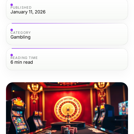
PUBLISHED
January 11, 2026
CATEGORY
Gambling
READING TIME
6
min read