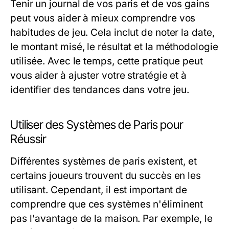
Tenir un journal de vos paris et de vos gains
peut vous aider à mieux comprendre vos
habitudes de jeu. Cela inclut de noter la date,
le montant misé, le résultat et la méthodologie
utilisée. Avec le temps, cette pratique peut
vous aider à ajuster votre stratégie et à
identifier des tendances dans votre jeu.
Utiliser des Systèmes de Paris pour
Réussir
Différentes systèmes de paris existent, et
certains joueurs trouvent du succès en les
utilisant. Cependant, il est important de
comprendre que ces systèmes n'éliminent
pas l'avantage de la maison. Par exemple, le