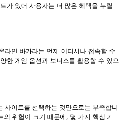
트가 있어 사용자는 더 많은 혜택을 누릴
온라인 바카라는 언제 어디서나 접속할 수
다양한 게임 옵션과 보너스를 활용할 수 있으
.
는 사이트를 선택하는 것만으로는 부족합니
트의 위험이 크기 때문에, 몇 가지 핵심 기