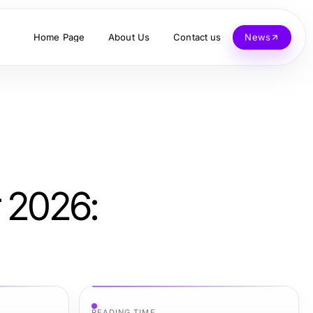
Home Page
About Us
Contact us
News
 2026:
READING TIME