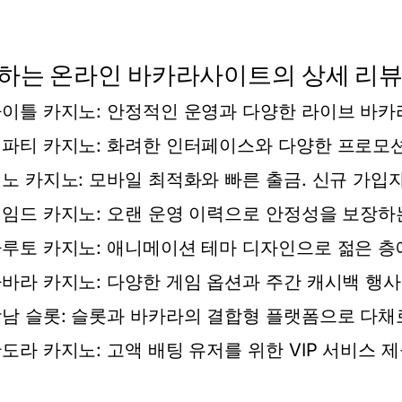
하는 온라인 바카라사이트의 상세 리
이틀 카지노: 안정적인 운영과 다양한 라이브 바카라
파티 카지노: 화려한 인터페이스와 다양한 프로모션
노 카지노: 모바일 최적화와 빠른 출금. 신규 가입
임드 카지노: 오랜 운영 이력으로 안정성을 보장하
루토 카지노: 애니메이션 테마 디자인으로 젊은 층
바라 카지노: 다양한 게임 옵션과 주간 캐시백 행사
남 슬롯: 슬롯과 바카라의 결합형 플랫폼으로 다채
도라 카지노: 고액 배팅 유저를 위한 VIP 서비스 제