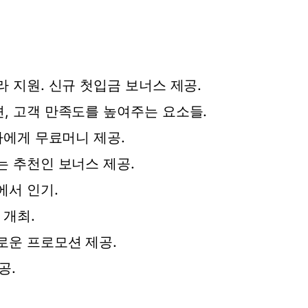
뷰
 지원. 신규 첫입금 보너스 제공.
, 고객 만족도를 높여주는 요소들.
자에게 무료머니 제공.
는 추천인 보너스 제공.
에서 인기.
 개최.
로운 프로모션 제공.
공.