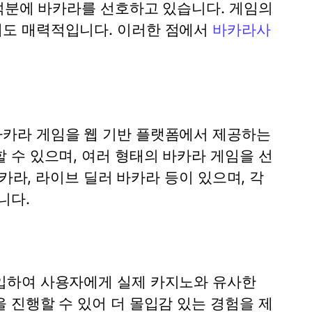
 덕분에 바카라를 선호하고 있습니다. 게임의
도 매력적입니다. 이러한 점에서
바카라사
카라 게임을 웹 기반 플랫폼에서 제공하는
 수 있으며, 여러 형태의 바카라 게임을 선
카라, 라이브 딜러 바카라 등이 있으며, 각
니다.
입하여 사용자에게 실제 카지노와 유사한
 진행할 수 있어 더 몰입감 있는 경험을 제