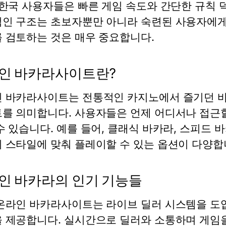
 한국 사용자들은 빠른 게임 속도와 간단한 규칙
인 구조는 초보자뿐만 아니라 숙련된 사용자에게
를 검토하는 것은 매우 중요합니다.
인 바카라사이트란?
 바카라사이트는 전통적인 카지노에서 즐기던 바
를 의미합니다. 사용자들은 언제 어디서나 접근할
수 있습니다. 예를 들어, 클래식 바카라, 스피드 바
 스타일에 맞춰 플레이할 수 있는 옵션이 다양합
인 바카라의 인기 기능들
온라인 바카라사이트는 라이브 딜러 시스템을 도
 제공합니다. 실시간으로 딜러와 소통하며 게임을