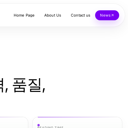
Home Page
About Us
Contact us
News
 품질,
READING TIME