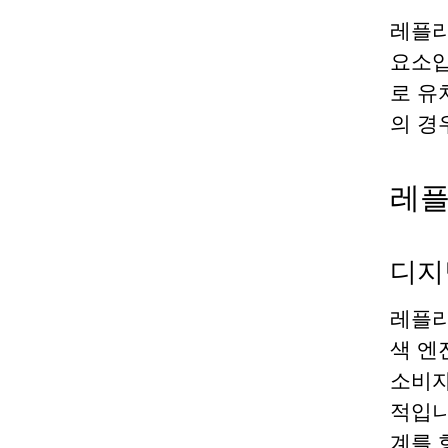
레플리
요소입
로 유
의 경
레플
디지
레플리
색 엔
소비자
적입니
계를 