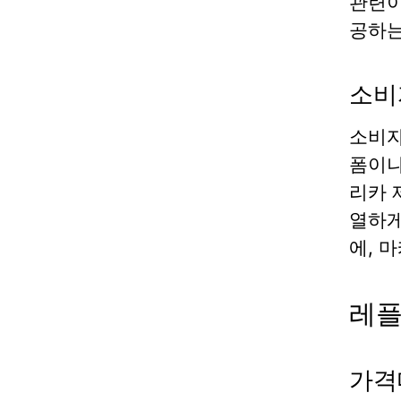
관련이
공하는
소비
소비자
폼이나
리카 
열하게
에, 
레플
가격