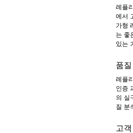
레플리
에서 
가형 
는 좋
있는 
품질
레플리
인증 
의 실
질 분
고객