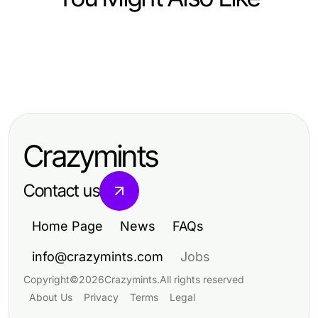
Business and Consumer Services
Business and Consumer Services
Opposition Research Firm Year in
Business and Consumer Services
Verborgene Gefahren der
Review: Best Strategies of 2026
도파민 가라오케: 비즈니스 접대와 프
Treppenhausreinigung und wie Sie
라이빗 회식의 완벽한 선택 2026
sie vermeiden können
Crazymints
Contact us
Home Page
News
FAQs
info@crazymints.com
Jobs
Copyright
©
2026
Crazymints
.
All rights reserved
About Us
Privacy
Terms
Legal