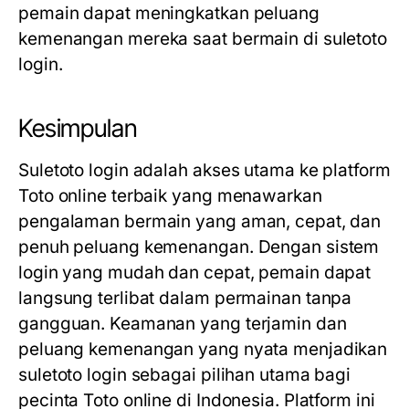
pemain dapat meningkatkan peluang
kemenangan mereka saat bermain di
suletoto
login
.
Kesimpulan
Suletoto login
adalah akses utama ke platform
Toto online terbaik yang menawarkan
pengalaman bermain yang aman, cepat, dan
penuh peluang kemenangan. Dengan sistem
login yang mudah dan cepat, pemain dapat
langsung terlibat dalam permainan tanpa
gangguan. Keamanan yang terjamin dan
peluang kemenangan yang nyata menjadikan
suletoto login
sebagai pilihan utama bagi
pecinta Toto online di Indonesia. Platform ini