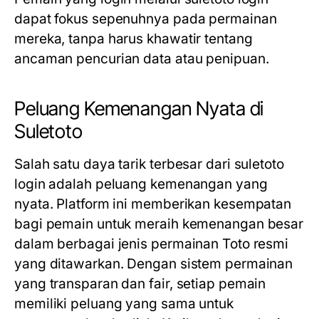
dapat fokus sepenuhnya pada permainan
mereka, tanpa harus khawatir tentang
ancaman pencurian data atau penipuan.
Peluang Kemenangan Nyata di
Suletoto
Salah satu daya tarik terbesar dari
suletoto
login
adalah peluang kemenangan yang
nyata. Platform ini memberikan kesempatan
bagi pemain untuk meraih kemenangan besar
dalam berbagai jenis permainan Toto resmi
yang ditawarkan. Dengan sistem permainan
yang transparan dan fair, setiap pemain
memiliki peluang yang sama untuk