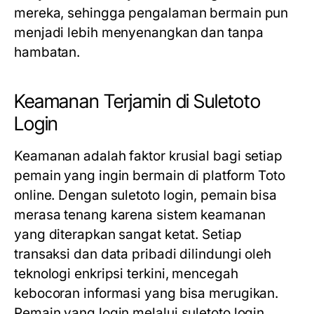
mereka, sehingga pengalaman bermain pun
menjadi lebih menyenangkan dan tanpa
hambatan.
Keamanan Terjamin di Suletoto
Login
Keamanan adalah faktor krusial bagi setiap
pemain yang ingin bermain di platform Toto
online. Dengan
suletoto login
, pemain bisa
merasa tenang karena sistem keamanan
yang diterapkan sangat ketat. Setiap
transaksi dan data pribadi dilindungi oleh
teknologi enkripsi terkini, mencegah
kebocoran informasi yang bisa merugikan.
Pemain yang login melalui
suletoto login