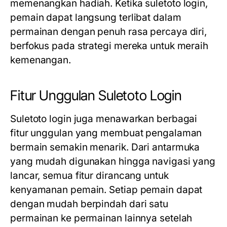
memenangkan hadiah. Ketika
suletoto login
,
pemain dapat langsung terlibat dalam
permainan dengan penuh rasa percaya diri,
berfokus pada strategi mereka untuk meraih
kemenangan.
Fitur Unggulan Suletoto Login
Suletoto login
juga menawarkan berbagai
fitur unggulan yang membuat pengalaman
bermain semakin menarik. Dari antarmuka
yang mudah digunakan hingga navigasi yang
lancar, semua fitur dirancang untuk
kenyamanan pemain. Setiap pemain dapat
dengan mudah berpindah dari satu
permainan ke permainan lainnya setelah