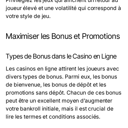
Privilégiez les jeux qui affichent un retour au
joueur élevé et une volatilité qui correspond à
votre style de jeu.
Maximiser les Bonus et Promotions
Types de Bonus dans le Casino en Ligne
Les casinos en ligne attirent les joueurs avec
divers types de bonus. Parmi eux, les bonus
de bienvenue, les bonus de dépôt et les
promotions sans dépôt. Chacun de ces bonus
peut être un excellent moyen d’augmenter
votre bankroll initiale, mais il est crucial de
lire les termes et conditions associés.