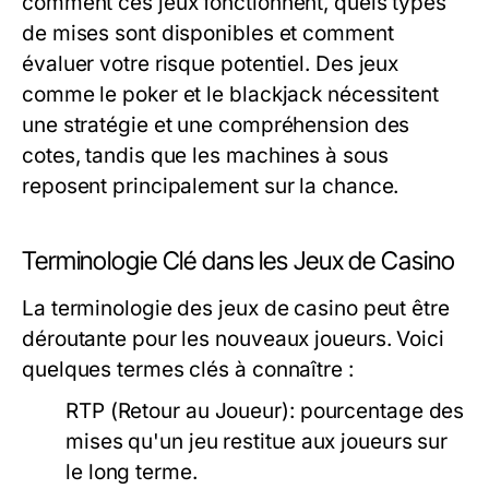
comment ces jeux fonctionnent, quels types
de mises sont disponibles et comment
évaluer votre risque potentiel. Des jeux
comme le poker et le blackjack nécessitent
une stratégie et une compréhension des
cotes, tandis que les machines à sous
reposent principalement sur la chance.
Terminologie Clé dans les Jeux de Casino
La terminologie des jeux de casino peut être
déroutante pour les nouveaux joueurs. Voici
quelques termes clés à connaître :
RTP (Retour au Joueur)
: pourcentage des
mises qu'un jeu restitue aux joueurs sur
le long terme.