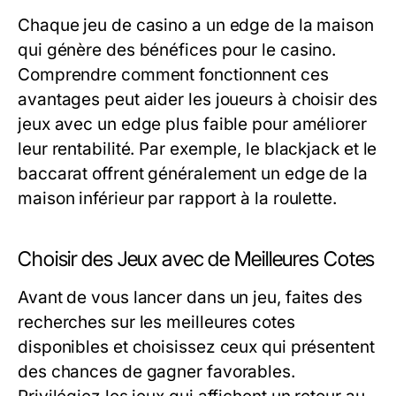
Chaque jeu de casino a un edge de la maison
qui génère des bénéfices pour le casino.
Comprendre comment fonctionnent ces
avantages peut aider les joueurs à choisir des
jeux avec un edge plus faible pour améliorer
leur rentabilité. Par exemple, le blackjack et le
baccarat offrent généralement un edge de la
maison inférieur par rapport à la roulette.
Choisir des Jeux avec de Meilleures Cotes
Avant de vous lancer dans un jeu, faites des
recherches sur les meilleures cotes
disponibles et choisissez ceux qui présentent
des chances de gagner favorables.