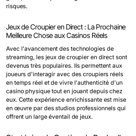
risques.
Jeux de Croupier en Direct : La Prochaine
Meilleure Chose aux Casinos Réels
Avec l'avancement des technologies de
streaming, les jeux de croupier en direct sont
devenus très populaires. Ils permettent aux
joueurs d'interagir avec des croupiers réels
en temps réel et de vivre l'authenticité d'un
casino physique tout en jouant depuis chez
eux. Cette expérience enrichissante est mise
en œuvre par des studios professionnels qui
offrent un large éventail de jeux.