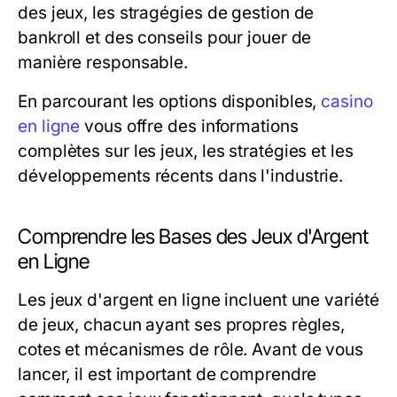
des jeux, les stragégies de gestion de
bankroll et des conseils pour jouer de
manière responsable.
En parcourant les options disponibles,
casino
en ligne
vous offre des informations
complètes sur les jeux, les stratégies et les
développements récents dans l'industrie.
Comprendre les Bases des Jeux d'Argent
en Ligne
Les jeux d'argent en ligne incluent une variété
de jeux, chacun ayant ses propres règles,
cotes et mécanismes de rôle. Avant de vous
lancer, il est important de comprendre