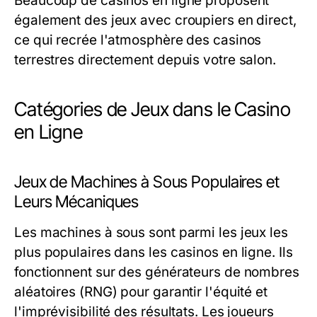
Beaucoup de casinos en ligne proposent
également des jeux avec croupiers en direct,
ce qui recrée l'atmosphère des casinos
terrestres directement depuis votre salon.
Catégories de Jeux dans le Casino
en Ligne
Jeux de Machines à Sous Populaires et
Leurs Mécaniques
Les machines à sous sont parmi les jeux les
plus populaires dans les casinos en ligne. Ils
fonctionnent sur des générateurs de nombres
aléatoires (RNG) pour garantir l'équité et
l'imprévisibilité des résultats. Les joueurs