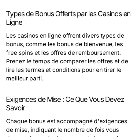
Types de Bonus Offerts par les Casinos en
Ligne
Les casinos en ligne offrent divers types de
bonus, comme les bonus de bienvenue, les
free spins et les offres de remboursement.
Prenez le temps de comparer les offres et de
lire les termes et conditions pour en tirer le
meilleur parti.
Exigences de Mise : Ce Que Vous Devez
Savoir
Chaque bonus est accompagné d'exigences
de mise, indiquant le nombre de fois vous