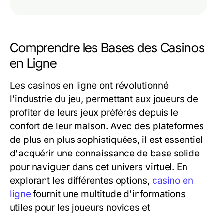
Comprendre les Bases des Casinos
en Ligne
Les casinos en ligne ont révolutionné
l'industrie du jeu, permettant aux joueurs de
profiter de leurs jeux préférés depuis le
confort de leur maison. Avec des plateformes
de plus en plus sophistiquées, il est essentiel
d'acquérir une connaissance de base solide
pour naviguer dans cet univers virtuel. En
explorant les différentes options,
casino en
ligne
fournit une multitude d'informations
utiles pour les joueurs novices et