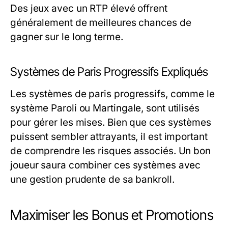
Des jeux avec un RTP élevé offrent
généralement de meilleures chances de
gagner sur le long terme.
Systèmes de Paris Progressifs Expliqués
Les systèmes de paris progressifs, comme le
système Paroli ou Martingale, sont utilisés
pour gérer les mises. Bien que ces systèmes
puissent sembler attrayants, il est important
de comprendre les risques associés. Un bon
joueur saura combiner ces systèmes avec
une gestion prudente de sa bankroll.
Maximiser les Bonus et Promotions