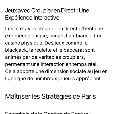
Jeux avec Croupier en Direct : Une
Expérience Interactive
Les jeux avec croupier en direct offrent une
expérience unique, imitant l'ambiance d'un
casino physique. Des jeux comme le
blackjack, la roulette et le baccarat sont
animés par de véritables croupiers,
permettant une interaction en temps réel.
Cela apporte une dimension sociale au jeu en
ligne que de nombreux joueurs apprécient.
Maîtriser les Stratégies de Paris