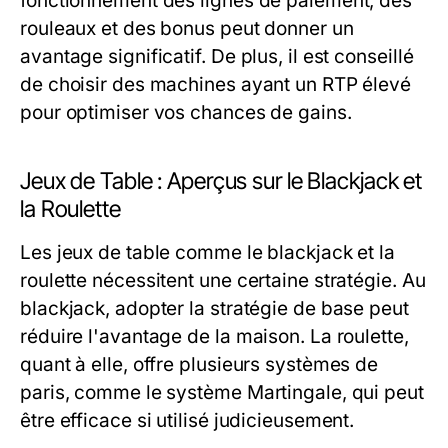
fonctionnement des lignes de paiement, des
rouleaux et des bonus peut donner un
avantage significatif. De plus, il est conseillé
de choisir des machines ayant un RTP élevé
pour optimiser vos chances de gains.
Jeux de Table : Aperçus sur le Blackjack et
la Roulette
Les jeux de table comme le blackjack et la
roulette nécessitent une certaine stratégie. Au
blackjack, adopter la stratégie de base peut
réduire l'avantage de la maison. La roulette,
quant à elle, offre plusieurs systèmes de
paris, comme le système Martingale, qui peut
être efficace si utilisé judicieusement.