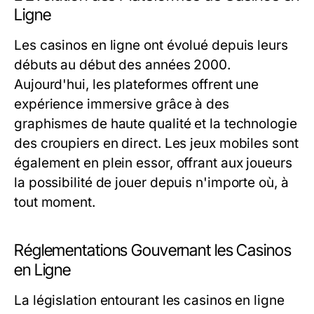
Ligne
Les casinos en ligne ont évolué depuis leurs
débuts au début des années 2000.
Aujourd'hui, les plateformes offrent une
expérience immersive grâce à des
graphismes de haute qualité et la technologie
des croupiers en direct. Les jeux mobiles sont
également en plein essor, offrant aux joueurs
la possibilité de jouer depuis n'importe où, à
tout moment.
Réglementations Gouvernant les Casinos
en Ligne
La législation entourant les casinos en ligne