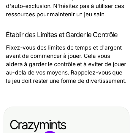
d'auto-exclusion. N'hésitez pas à utiliser ces
ressources pour maintenir un jeu sain.
Établir des Limites et Garder le Contrôle
Fixez-vous des limites de temps et d'argent
avant de commencer à jouer. Cela vous
aidera à garder le contrôle et à éviter de jouer
au-delà de vos moyens. Rappelez-vous que
le jeu doit rester une forme de divertissement.
Crazymints