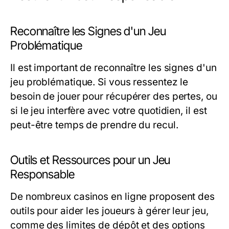
Reconnaître les Signes d'un Jeu
Problématique
Il est important de reconnaître les signes d'un
jeu problématique. Si vous ressentez le
besoin de jouer pour récupérer des pertes, ou
si le jeu interfère avec votre quotidien, il est
peut-être temps de prendre du recul.
Outils et Ressources pour un Jeu
Responsable
De nombreux casinos en ligne proposent des
outils pour aider les joueurs à gérer leur jeu,
comme des limites de dépôt et des options