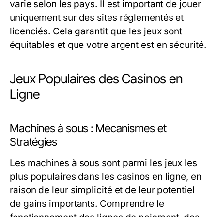
varie selon les pays. Il est important de jouer
uniquement sur des sites réglementés et
licenciés. Cela garantit que les jeux sont
équitables et que votre argent est en sécurité.
Jeux Populaires des Casinos en
Ligne
Machines à sous : Mécanismes et
Stratégies
Les machines à sous sont parmi les jeux les
plus populaires dans les casinos en ligne, en
raison de leur simplicité et de leur potentiel
de gains importants. Comprendre le