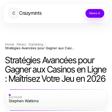
Crazymints
C
News
Home
News
Gambling
Stratégies Avancées pour Gagner aux Casinos en Ligne : Maîtrisez Votre Jeu en 2026
Stratégies Avancées pour
Gagner aux Casinos en Ligne
: Maîtrisez Votre Jeu en 2026
AUTHOR
Stephen Watkins