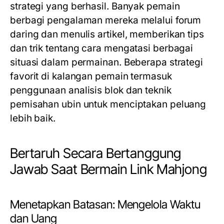
strategi yang berhasil. Banyak pemain
berbagi pengalaman mereka melalui forum
daring dan menulis artikel, memberikan tips
dan trik tentang cara mengatasi berbagai
situasi dalam permainan. Beberapa strategi
favorit di kalangan pemain termasuk
penggunaan analisis blok dan teknik
pemisahan ubin untuk menciptakan peluang
lebih baik.
Bertaruh Secara Bertanggung
Jawab Saat Bermain Link Mahjong
Menetapkan Batasan: Mengelola Waktu
dan Uang