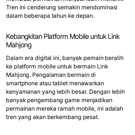
Tren ini cenderung semakin mendominasi
dalam beberapa tahun ke depan.
Kebangkitan Platform Mobile untuk Link
Mahjong
Dalam era digital ini, banyak pemain beralih
ke platform mobile untuk bermain Link
Mahjong. Pengalaman bermain di
smartphone atau tablet menawarkan
kenyamanan yang lebih besar. Dengan lebih
banyak pengembang game menjadikan
permainan mereka ramah mobile, ini adalah
tren yang akan berkembang pesat.