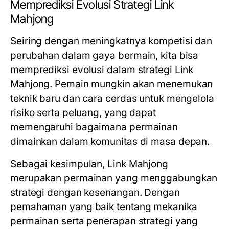
Memprediksi Evolusi Strategi Link
Mahjong
Seiring dengan meningkatnya kompetisi dan
perubahan dalam gaya bermain, kita bisa
memprediksi evolusi dalam strategi Link
Mahjong. Pemain mungkin akan menemukan
teknik baru dan cara cerdas untuk mengelola
risiko serta peluang, yang dapat
memengaruhi bagaimana permainan
dimainkan dalam komunitas di masa depan.
Sebagai kesimpulan, Link Mahjong
merupakan permainan yang menggabungkan
strategi dengan kesenangan. Dengan
pemahaman yang baik tentang mekanika
permainan serta penerapan strategi yang