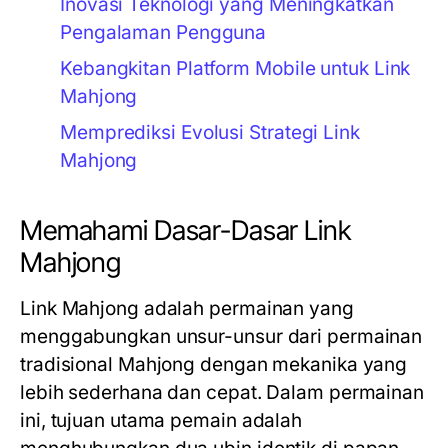
Inovasi Teknologi yang Meningkatkan
Pengalaman Pengguna
Kebangkitan Platform Mobile untuk Link
Mahjong
Memprediksi Evolusi Strategi Link
Mahjong
Memahami Dasar-Dasar Link
Mahjong
Link Mahjong adalah permainan yang
menggabungkan unsur-unsur dari permainan
tradisional Mahjong dengan mekanika yang
lebih sederhana dan cepat. Dalam permainan
ini, tujuan utama pemain adalah