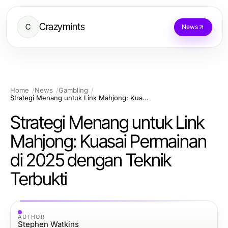
Crazymints
C
News
Home
News
Gambling
Strategi Menang untuk Link Mahjong: Kuasai Permainan di 2025 dengan Teknik Terbukti
Strategi Menang untuk Link
Mahjong: Kuasai Permainan
di 2025 dengan Teknik
Terbukti
AUTHOR
Stephen Watkins