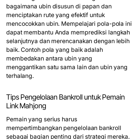
bagaimana ubin disusun di papan dan
menciptakan rute yang efektif untuk
mencocokkan ubin. Mempelajari pola-pola ini
dapat membantu Anda memprediksi langkah
selanjutnya dan merencanakan dengan lebih
baik. Contoh pola yang baik adalah
membedakan antara ubin yang
menggantikan satu sama lain dan ubin yang
terhalang.
Tips Pengelolaan Bankroll untuk Pemain
Link Mahjong
Pemain yang serius harus
mempertimbangkan pengelolaan bankroll
sebagai bagian penting dari strategi mereka.