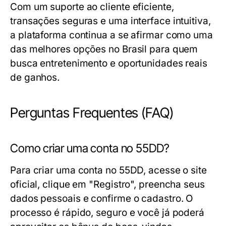
Com um suporte ao cliente eficiente,
transações seguras e uma interface intuitiva,
a plataforma continua a se afirmar como uma
das melhores opções no Brasil para quem
busca entretenimento e oportunidades reais
de ganhos.
Perguntas Frequentes (FAQ)
Como criar uma conta no 55DD?
Para criar uma conta no 55DD, acesse o site
oficial, clique em "Registro", preencha seus
dados pessoais e confirme o cadastro. O
processo é rápido, seguro e você já poderá