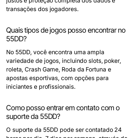
justos e proteção completa dos dados e
transações dos jogadores.
Quais tipos de jogos posso encontrar no
55DD?
No 55DD, você encontra uma ampla
variedade de jogos, incluindo slots, poker,
roleta, Crash Game, Roda da Fortuna e
apostas esportivas, com opções para
iniciantes e profissionais.
Como posso entrar em contato com o
suporte da 55DD?
O suporte da 55DD pode ser contatado 24