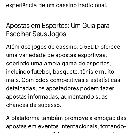
experiência de um cassino tradicional.
Apostas em Esportes: Um Guia para
Escolher Seus Jogos
Além dos jogos de cassino, o 55DD oferece
uma variedade de apostas esportivas,
cobrindo uma ampla gama de esportes,
incluindo futebol, basquete, tênis e muito
mais. Com odds competitivas e estatísticas
detalhadas, os apostadores podem fazer
apostas informadas, aumentando suas
chances de sucesso.
A plataforma também promove a emoção das
apostas em eventos internacionais, tornando-