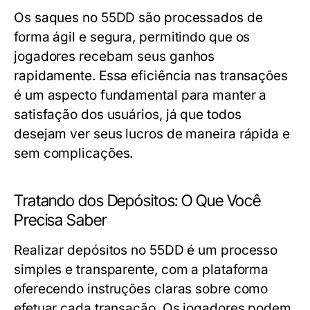
Os saques no 55DD são processados de
forma ágil e segura, permitindo que os
jogadores recebam seus ganhos
rapidamente. Essa eficiência nas transações
é um aspecto fundamental para manter a
satisfação dos usuários, já que todos
desejam ver seus lucros de maneira rápida e
sem complicações.
Tratando dos Depósitos: O Que Você
Precisa Saber
Realizar depósitos no 55DD é um processo
simples e transparente, com a plataforma
oferecendo instruções claras sobre como
efetuar cada transação. Os jogadores podem