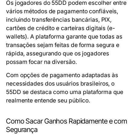
Os jogadores do 55DD podem escolher entre
vários métodos de pagamento confiáveis,
incluindo transferências bancárias, PIX,
cartões de crédito e carteiras digitais (e-
wallets). A plataforma garante que todas as
transações sejam feitas de forma segura e
rápida, assegurando que os jogadores
possam focar na diversão.
Com opções de pagamento adaptadas às
necessidades dos usuários brasileiros, o
55DD se destaca como uma plataforma que
realmente entende seu público.
Como Sacar Ganhos Rapidamente e com
Segurança