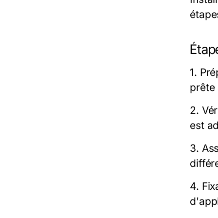
étape
Étape
1. Pr
prête 
2. Vé
est a
3. As
différ
4. Fix
d'appl