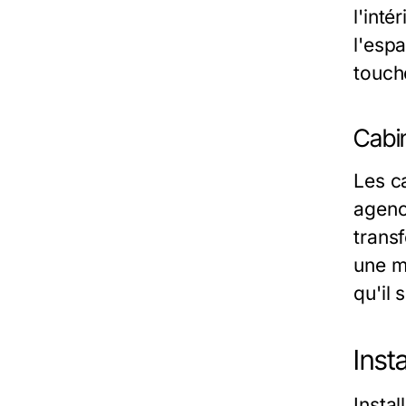
l'inté
l'esp
touch
Cabin
Les c
agenc
trans
une mu
qu'il 
Inst
Insta