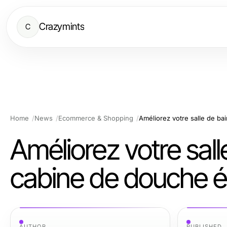
Crazymints
C
Home
News
Ecommerce & Shopping
Améliorez votre sall
cabine de douche él
AUTHOR
PUBLISHED