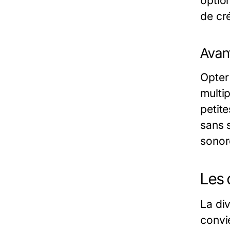
optio
de cr
Avan
Opter
multi
petit
sans s
sonor
Les 
La di
convi