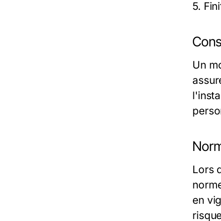
5. Fin
Cons
Un mo
assure
l'inst
perso
Norm
Lors d
norme
en vi
risque