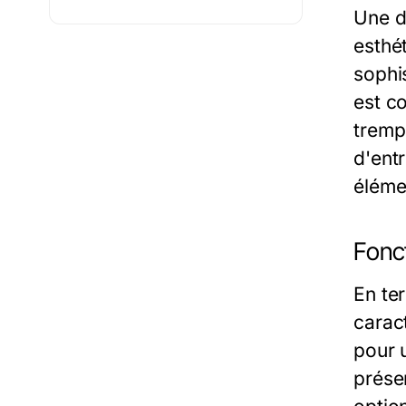
Une d
esthé
sophi
est co
tremp
d'ent
éléme
Fonct
En te
caract
pour 
prése