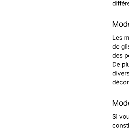
différ
Modè
Les m
de gl
des po
De pl
diver
décor
Modè
Si vo
consti