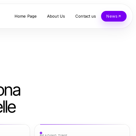
Home Page
About Us
Contact us
News
hona
lle
READING TIME