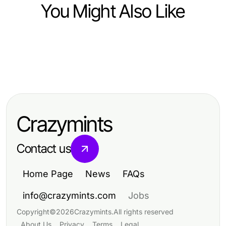
You Might Also Like
Finance
Finance
법인카드현금화의 필수 가이드: 스마
Finance
Bardya Ziaian ABC Capital
트한 기업을 위한 2026년 전략
2026 Guide to Crypto Cloud
Walkthrough: A Comprehensive
Mining: Innovative Strategies for
Guide to Fintech Innovation in 2026
Crazymints
Secure Earnings
Contact us
Home Page
News
FAQs
info@crazymints.com
Jobs
Copyright
©
2026
Crazymints
.
All rights reserved
About Us
Privacy
Terms
Legal